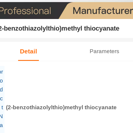
2-benzothiazolylthio)methyl thiocyanate
Detail
Parameters
pr
o
d
c
t
(2-benzothiazolylthio)methyl thiocyanate
N
a